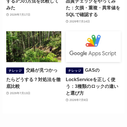
する3つの方法を比較して
品質チェックをやってみ
みた
た：欠損・重複・異常値を
SQLで確認する
2026年7月17日
2026年7月14日
交絡が見つかっ
GASの
ナレッジ
ナレッジ
たらどうする？対処法を徹
LockServiceを正しく使
底比較
う：3種類のロックの違い
と選び方
2026年7月13日
2026年7月9日