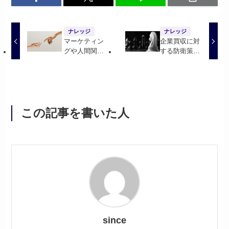
ナレッジ
ナレッジ
マーケティン
企業買収に対
グや人間関係
する防衛策の
に幅広く活用
一つ、ホワイ
できるザイア
トナイトと
ンス効果とは
は？
何？
この記事を書いた人
since