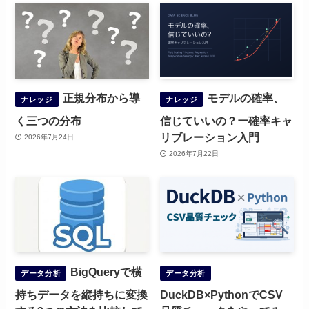
正規分布から導
モデルの確率、
ナレッジ
ナレッジ
く三つの分布
信じていいの？ー確率キャ
リブレーション入門
2026年7月24日
2026年7月22日
BigQueryで横
データ分析
データ分析
持ちデータを縦持ちに変換
DuckDB×PythonでCSV