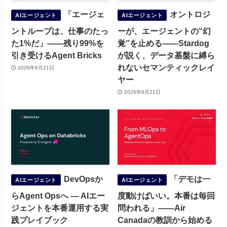
「エージェ
オントロジ
AIエージェント
AIエージェント
ントループは、仕事のたっ
ーが、エージェントの“幻
た1%だ」——残り99%を
覚”を止める——Stardog
引き受けるAgent Bricks
が説く、データ基盤に縛ら
れないセマンティックレイ
2026年6月21日
ヤー
2026年6月21日
DevOpsか
「デモは一
AIエージェント
AIエージェント
らAgent Opsへ ― AIエー
度動けばいい。本番は毎回
ジェントを本番運用する実
問われる」——Air
践プレイブック
Canadaの教訓から始める