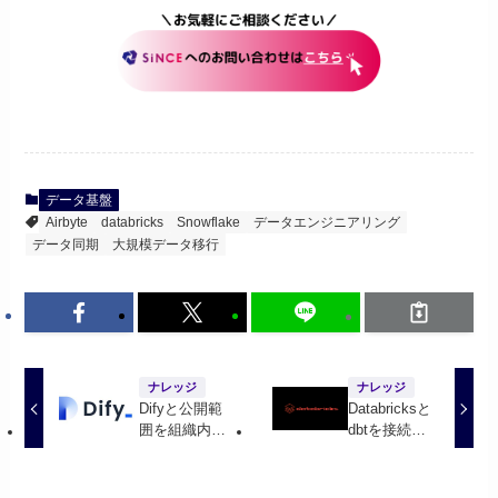
データ基盤
Airbyte
databricks
Snowflake
データエンジニアリング
データ同期
大規模データ移行
ナレッジ
ナレッジ
Difyと公開範
Databricksと
囲を組織内に
dbtを接続し
絞ったGASの
てデータ加工
接続
する方法