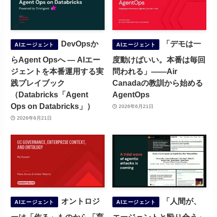
DevOpsか
「デモは一
AIエージェント
AIエージェント
らAgent Opsへ ― AIエー
度動けばいい。本番は毎回
ジェントを本番運用する実
問われる」——Air
践プレイブック
Canadaの教訓から始める
（Databricks「Agent
AgentOps
Ops on Databricks」）
2026年6月21日
2026年6月21日
オントロジ
「人間が、
AIエージェント
AIエージェント
ーは「作る」ものから「育
エージェントと殴り合う」