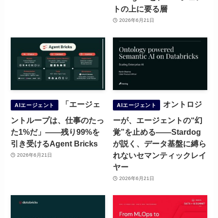
トの上に要る層
2026年6月21日
「エージェ
オントロジ
AIエージェント
AIエージェント
ントループは、仕事のたっ
ーが、エージェントの“幻
た1%だ」——残り99%を
覚”を止める——Stardog
引き受けるAgent Bricks
が説く、データ基盤に縛ら
れないセマンティックレイ
2026年6月21日
ヤー
2026年6月21日