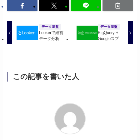
データ基盤
データ基盤
Lookerで経営
BigQuery +
データ分析！
Googleスプレ
#3 BigQuery
ッドシートで
でデータマー
ほぼノーコー
ト作成
ド開発でデー
タマート作成
したお話
この記事を書いた人